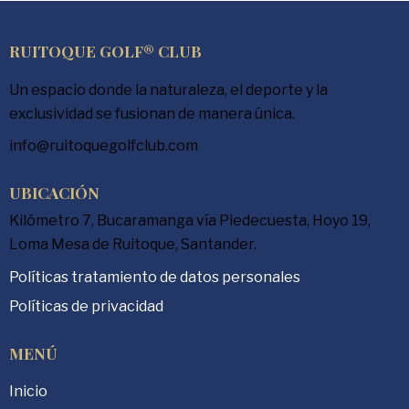
RUITOQUE GOLF® CLUB
Un espacio donde la naturaleza, el deporte y la
exclusividad se fusionan de manera única.
info@ruitoquegolfclub.com
UBICACIÓN
Kilómetro 7, Bucaramanga vía Piedecuesta, Hoyo 19,
Loma Mesa de Ruitoque, Santander.
Políticas tratamiento de datos personales
Políticas de privacidad
MENÚ
Inicio